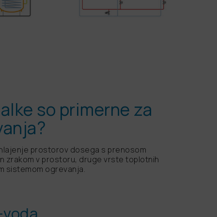
alke so primerne za
vanja?
n hlajenje prostorov dosega s prenosom
n zrakom v prostoru, druge vrste toplotnih
nim sistemom ogrevanja.
k-voda