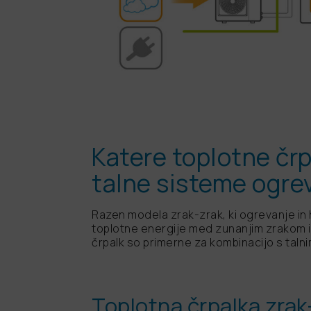
Katere toplotne črp
talne sisteme ogre
Razen modela zrak-zrak, ki ogrevanje i
toplotne energije med zunanjim zrakom i
črpalk so primerne za kombinacijo s tal
Toplotna črpalka zra