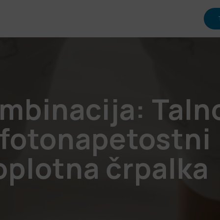
mbinacija: Taln
 fotonapetostni
oplotna črpalka