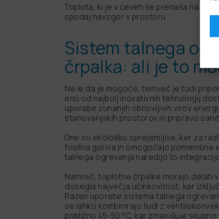
Toplota, ki je v ceveh se prenaša na tla,
spodaj navzgor v prostoru.
Sistem talnega ogr
črpalka: ali je to 
Ne le da je mogoče, temveč je tudi pripo
eno od najbolj inovativnih tehnologij dos
uporabe zunanjih obnovljivih virov energi
stanovanjskih prostorov in pripravo sani
One so ekološko sprejemljive, ker za razl
fosilna goriva in omogočajo pomembne e
talnega ogrevanja naredijo to integracij
Namreč, toplotne črpalke morajo delati 
dosegla največja učinkovitost, kar izključ
Razen uporabe sistema talnega ogrevanja,
se lahko kombinirajo tudi z ventilokonvek
približno 45-50 °C, kar zmanjšuje skupno