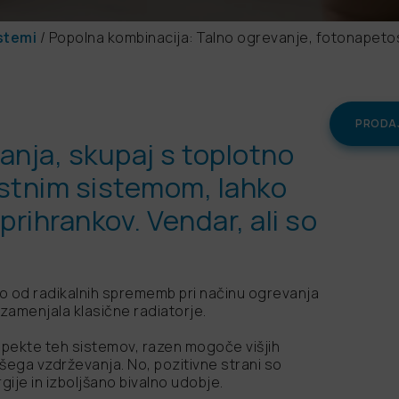
stemi
/
Popolna kombinacija: Talno ogrevanje, fotonapetost
PRODAJ
anja, skupaj s toplotno
ostnim sistemom, lahko
 prihrankov. Vendar, ali so
o od radikalnih sprememb pri načinu ogrevanja
 zamenjala klasične radiatorje.
aspekte teh sistemov, razen mogoče višjih
šega vzdrževanja. No, pozitivne strani so
gije in izboljšano bivalno udobje.