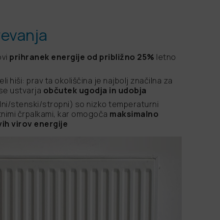
revanja
ovi
prihranek energije od približno 25%
letno
li hiši: prav ta okoliščina je najbolj značilna za
 se ustvarja
občutek ugodja in udobja
ni/stenski/stropni) so nizko temperaturni
lotnimi črpalkami, kar omogoča
maksimalno
ih virov energije