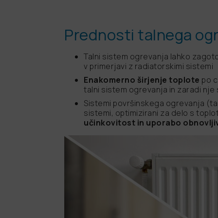
Prednosti talnega og
Talni sistem ogrevanja lahko zagot
v primerjavi z radiatorskimi sistemi
Enakomerno širjenje toplote
po ce
talni sistem ogrevanja in zaradi nje
Sistemi površinskega ogrevanja (tal
sistemi, optimizirani za delo s top
učinkovitost in uporabo obnovljiv