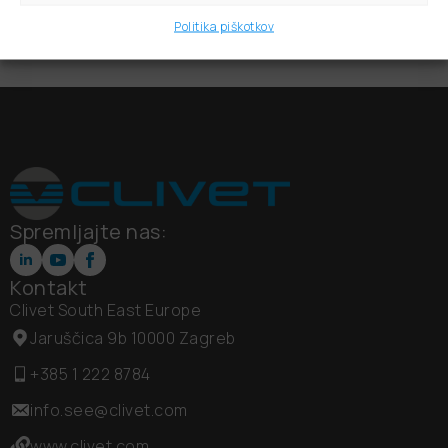
Politika piškotkov
Spremljajte nas:
Kontakt
Clivet South East Europe
Jaruščica 9b 10000 Zagreb
+385 1 222 8784
info.see@clivet.com
www.clivet.com