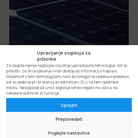
Upravljanje soglasja za
Do električne energije s pomočjo
piškotke
sunca: Fotonaponska streha in
Za zagotavljanje najboljše izkušnje uporabljamo tehnologije, kot so
varčevanje z energijo
piškotki, za shranjevanje in/ali dostop do informacij o napravi.
Skladnost s temi tehnologijami nam bo omogočila obdelavo podatkov,
Zahvaljujoč fotonapetostnim sistemom, sedaj lahko
kot so vedenje pri brskanju ali edinstveni ID-ji na tem spletnem
mestu. Nesoglasje ali umik soglasja lahko negativno vpliva na
proizvajate čisto električno energijo z uporabo moči
nekatere lastnosti in funkcije.
sončne svetlobe. Ti sistemi so idealna rešitev za
zadovoljevanje vaših potreb po električni energiji na
Sprejmi
trajnosten način, za…
Prepovedati
PREBERITE VEČ
Poglejte nastavitve