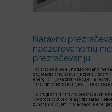
Naravno prezračeva
nadzorovanemu m
prezračevanju
Zelo vis
Kot smo že zvedeli,
nadzorovano mehan
Izjemno 
zagotavlja prečiščevanje zraka v zaprtih
°C
Izboljš
energijo, ki jo ta zrak vsebuje. Ta rešite
Upravlja
naravnim prezračevanjem, ki se doseže 
Dizajn p
Udobje v
Večsmer
Dizajnir
Čist, za
Po drugi strani naravno prezračevanje ne
Funkcija
Izjemno 
WiFi / P
Funkcija
WiFi / P
Uporablj
Večsmer
povzroči občutek nelagodja zaradi velik
Večsmer
pomočjo
Amazon A
evropski
zunanjim okoljem, in prav tako je energe
"Kaskadn
Funkcij
Funkcij
Samočist
Samočist
Funkcija
Opcijski