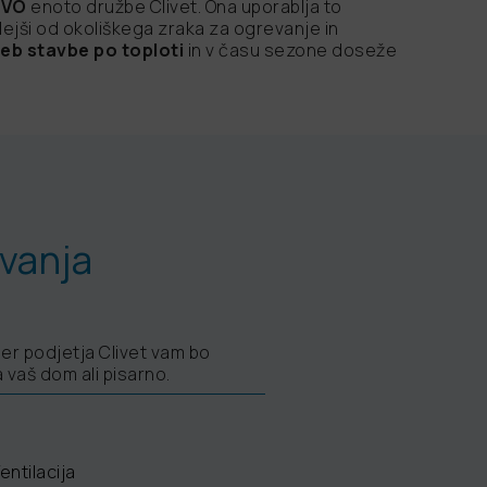
EVO
enoto družbe Clivet. Ona uporablja to
plejši od okoliškega zraka za ogrevanje in
eb stavbe po toploti
in v času sezone doseže
evanja
ner podjetja Clivet vam bo
 vaš dom ali pisarno.
entilacija