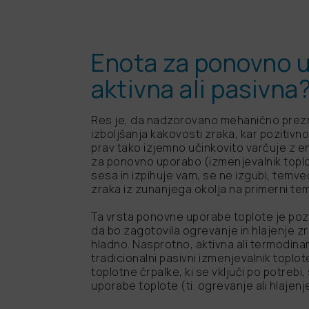
Enota za ponovno u
aktivna ali pasivna
Res je, da nadzorovano mehanično prez
izboljšanja kakovosti zraka, kar pozitivno
prav tako izjemno učinkovito varčuje z e
za ponovno uporabo (izmenjevalnik toplot
sesa in izpihuje vam, se ne izgubi, temveč
zraka iz zunanjega okolja na primerni tem
Ta vrsta ponovne uporabe toplote je pozna
da bo zagotovila ogrevanje in hlajenje zr
hladno. Nasprotno, aktivna ali termodin
tradicionalni pasivni izmenjevalnik topl
toplotne črpalke, ki se vključi po potreb
uporabe toplote (ti. ogrevanje ali hlajenj