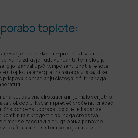
porabo toplote:
?
račevanje ima nedvomne prednosti v smislu
 vpliva na zdravje ljudi, vendar ta tehnologija
nergijo. Zahvaljujoč komponenti znotraj enote
e), toplotna energija izpihanega zraka, ki se
 prispeva k ohranjanju čistega in filtriranega
peraturi.
na kot pasivna ali statična in je malo verjetno,
aka v obdobju, kadar ni preveč vroče niti preveč
amična ponovna uporaba toplote je kadar se
ote kombinira s krogom hladilnega sredstva
i, s čimer se zagotavlja druga oblika ponovne
e zraka) in naredi sistem še bolj učinkovitim.