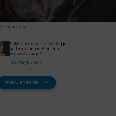
ženega zraka
Boljša kakovost zraka: Kaj je
nadzorovano mehanično
prezračevanje?
Pročitajte više
PRODAJNI PARTNERI