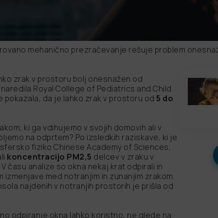
rovano mehanično prezračevanje rešuje problem onesna
ahko zrak v prostoru bolj onesnažen od
o naredila Royal College of Pediatrics and Child
je pokazala, da je lahko zrak v prostoru od
5 do
akom, ki ga vdihujemo v svojih domovih ali v
ibljemo na odprtem? Po izsledkih raziskave, ki je
mosfersko fiziko Chinese Academy of Sciences,
li
koncentracijo PM2,5
delcev v zraku v
 V času analize so okna nekaj krat odpirali in
em izmenjave med notranjim in zunanjim zrakom.
sola najdenih v notranjih prostorih je prišla od
sno odpiranje okna lahko koristno, ne glede na