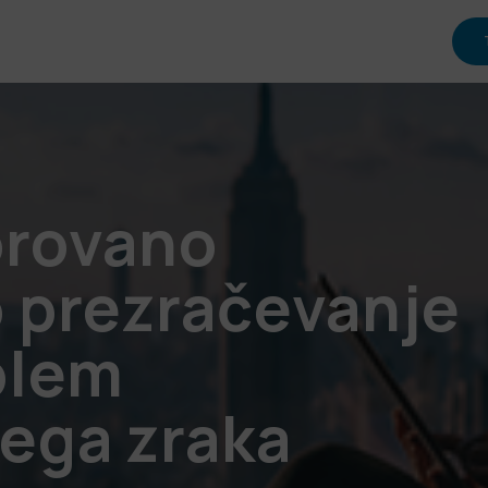
orovano
 prezračevanje
blem
ega zraka