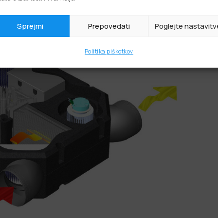
Sprejmi
Prepovedati
Poglejte nastavitv
Politika piškotkov