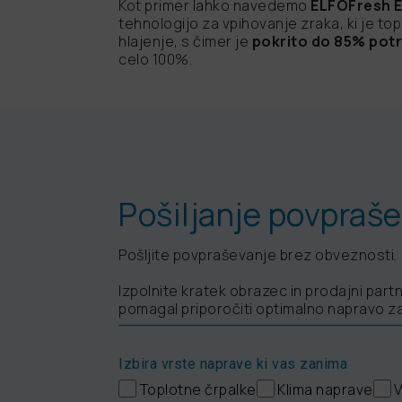
Kot primer lahko navedemo
ELFOFresh 
tehnologijo za vpihovanje zraka, ki je to
hlajenje, s čimer je
pokrito do 85% potr
celo 100%.
Pošiljanje povpraš
Pošljite povpraševanje brez obveznosti.
Izpolnite kratek obrazec in prodajni part
pomagal priporočiti optimalno napravo za
Izbira vrste naprave ki vas zanima
Toplotne črpalke
Klima naprave
V