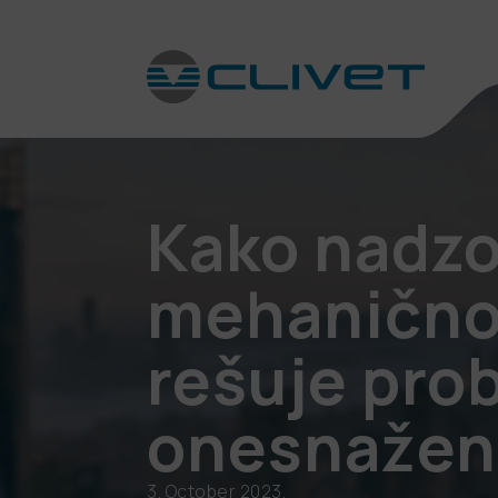
Kako nadz
mehanično
rešuje pro
onesnažen
3. October 2023.