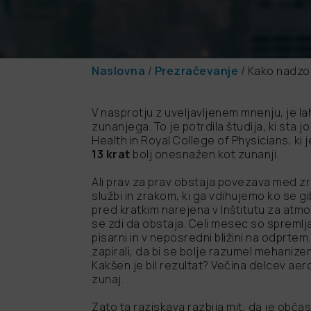
Naslovna
/
Prezračevanje
/
Kako nadzo
V nasprotju z uveljavljenem mnenju, je l
zunanjega. To je potrdila študija, ki sta j
Health in Royal College of Physicians, ki 
13 krat
bolj onesnažen kot zunanji.
Ali prav za prav obstaja povezava med zr
službi in zrakom, ki ga vdihujemo ko se g
pred kratkim narejena v Inštitutu za at
se zdi da obstaja. Celi mesec so spremlja
pisarni in v neposredni bližini na odprtem.
zapirali, da bi se bolje razumel mehaniz
Kakšen je bil rezultat? Večina delcev aero
zunaj.
Zato ta raziskava razbija mit, da je obča